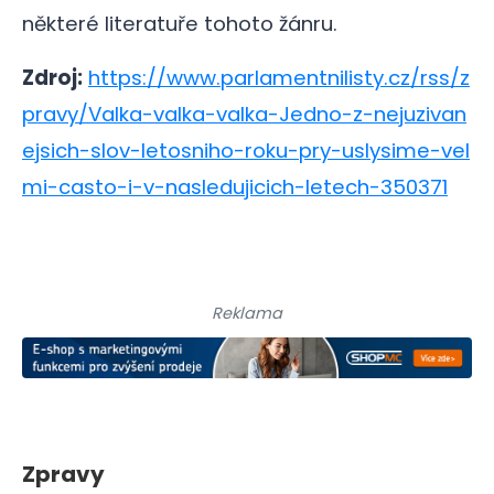
některé literatuře tohoto žánru.
Zdroj:
https://www.parlamentnilisty.cz/rss/z
pravy/Valka-valka-valka-Jedno-z-nejuzivan
ejsich-slov-letosniho-roku-pry-uslysime-vel
mi-casto-i-v-nasledujicich-letech-350371
Reklama
Zpravy