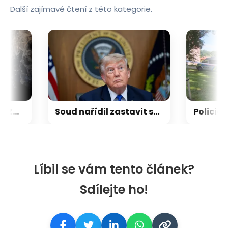
Další zajímavé čtení z této kategorie.
Židovští osadníci na Západním břehu napadají Palestince a kritizují i vlastní armádu
Soud nařídil zastavit stavbu Trumpova tanečního sálu
Líbil se vám tento článek?
Sdílejte ho!